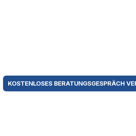
Unsere Immobilien Experten aus Neukirchen 
des gesamten Vorgangs des Immobilien An- o
Neukirchen und Umgebung.
Wir bieten Ihnen einen Komplettservice und 
mit Rat und Tat zur Seite.
KOSTENLOSES BERATUNGSGESPRÄCH VE