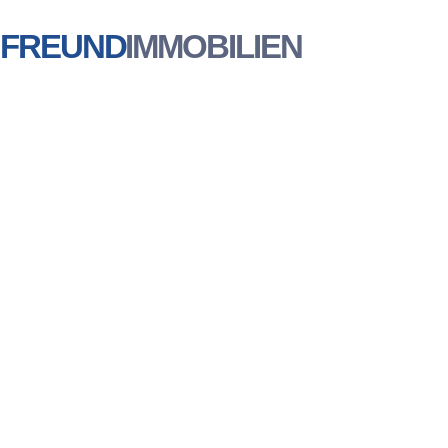
FREUND
IMMOBILIEN
Sie suchen ein
Immobilienmakler
Neukirchen?